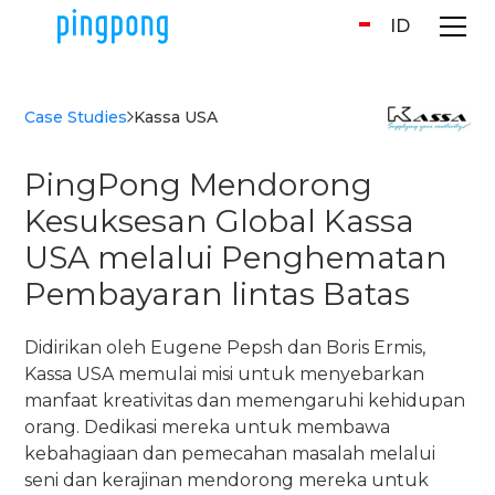
ID
Case Studies
Kassa USA
PingPong Mendorong
Kesuksesan Global Kassa
USA melalui Penghematan
Pembayaran lintas Batas
Didirikan oleh Eugene Pepsh dan Boris Ermis,
Kassa USA memulai misi untuk menyebarkan
manfaat kreativitas dan memengaruhi kehidupan
orang. Dedikasi mereka untuk membawa
kebahagiaan dan pemecahan masalah melalui
seni dan kerajinan mendorong mereka untuk