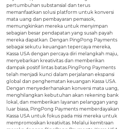
pertumbuhan substansial dan terus
memanfaatkan solusi platform untuk konversi
mata uang dan pembayaran pemasok,
memungkinkan mereka untuk menyimpan
sebagian besar pendapatan yang susah payah
mereka dapatkan. Dengan PingPong Payments
sebagai sekutu keuangan tepercaya mereka,
Kassa USA dengan percaya diri melangkah maju,
menyebarkan kreativitas dan memberikan
dampak positif lintas batas.PingPong Payments
telah menjadi kunci dalam perjalanan ekspansi
global dan penghematan keuangan Kassa USA.
Dengan menyederhanakan konversi mata uang,
menghilangkan kebutuhan akan rekening bank
lokal, dan memberikan layanan pelanggan yang
luar biasa, PingPong Payments memberdayakan
Kassa USA untuk fokus pada misi mereka untuk
mempromosikan kreativitas. Melalui kemitraan