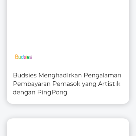
Budsies Menghadirkan Pengalaman
Pembayaran Pemasok yang Artistik
dengan PingPong