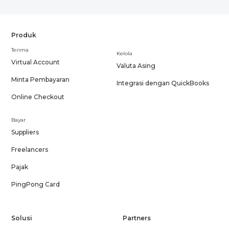
Produk
Terima
Kelola
Virtual Account
Valuta Asing
Minta Pembayaran
Integrasi dengan QuickBooks
Online Checkout
Bayar
Suppliers
Freelancers
Pajak
PingPong Card
Solusi
Partners