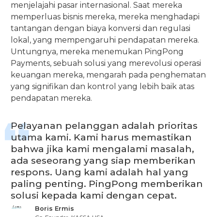
menjelajahi pasar internasional. Saat mereka
memperluas bisnis mereka, mereka menghadapi
tantangan dengan biaya konversi dan regulasi
lokal, yang mempengaruhi pendapatan mereka.
Untungnya, mereka menemukan PingPong
Payments, sebuah solusi yang merevolusi operasi
keuangan mereka, mengarah pada penghematan
yang signifikan dan kontrol yang lebih baik atas
pendapatan mereka.
Pelayanan pelanggan adalah prioritas
utama kami. Kami harus memastikan
bahwa jika kami mengalami masalah,
ada seseorang yang siap memberikan
respons. Uang kami adalah hal yang
paling penting. PingPong memberikan
solusi kepada kami dengan cepat.
Boris Ermis