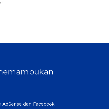
a!
 memampukan
gle AdSense dan Facebook