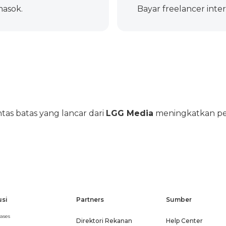
masok.
Bayar freelancer inte
as batas yang lancar dari
LGG Media
meningkatkan pe
usi
Partners
Sumber
ases
Direktori Rekanan
Help Center