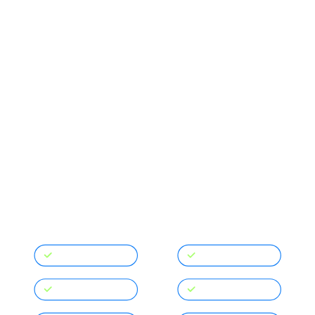
Sangat praktis, pembukuan
manual akan menjadi hal
yang terlupakan.