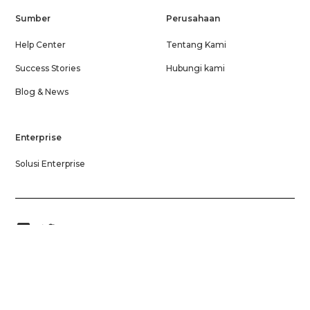
Sumber
Perusahaan
Help Center
Tentang Kami
Success Stories
Hubungi kami
Blog & News
Enterprise
Solusi Enterprise
Privacy Policy
Terms of Service
License and Regulation
Do Not Sell or Share My Information