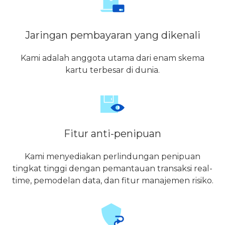
Jaringan pembayaran yang dikenali
Kami adalah anggota utama dari enam skema
kartu terbesar di dunia.
Fitur anti-penipuan
Kami menyediakan perlindungan penipuan
tingkat tinggi dengan pemantauan transaksi real-
time, pemodelan data, dan fitur manajemen risiko.