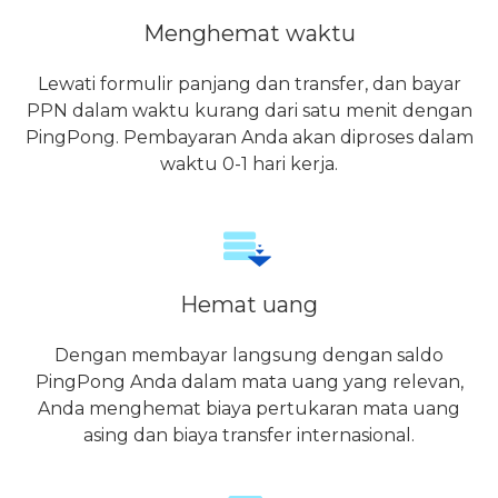
Menghemat waktu
Lewati formulir panjang dan transfer, dan bayar
PPN dalam waktu kurang dari satu menit dengan
PingPong. Pembayaran Anda akan diproses dalam
waktu 0-1 hari kerja.
Hemat uang
Dengan membayar langsung dengan saldo
PingPong Anda dalam mata uang yang relevan,
Anda menghemat biaya pertukaran mata uang
asing dan biaya transfer internasional.