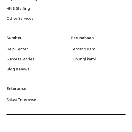
HR & Staffing
Other Services
Sumber
Perusahaan
Help Center
Tentang Kami
Success Stories
Hubungi kami
Blog & News
Enterprise
Solusi Enterprise