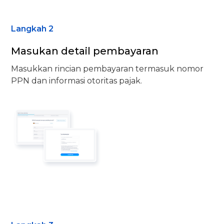
Langkah 2
Masukan detail pembayaran
Masukkan rincian pembayaran termasuk nomor
PPN dan informasi otoritas pajak.