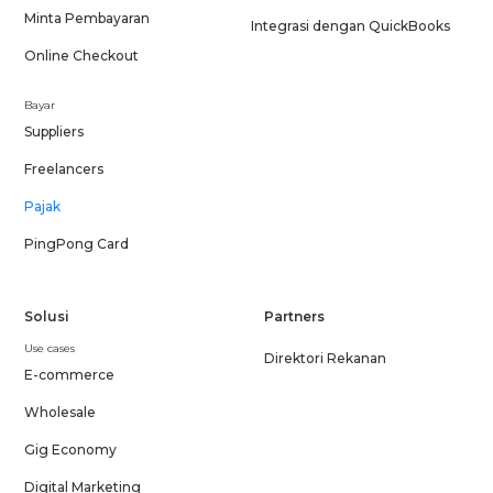
Minta Pembayaran
Integrasi dengan QuickBooks
Online Checkout
Bayar
Suppliers
Freelancers
Pajak
PingPong Card
Solusi
Partners
Use cases
Direktori Rekanan
E-commerce
Wholesale
Gig Economy
Digital Marketing