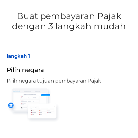
Buat pembayaran Pajak
dengan 3 langkah mudah
langkah 1
Pilih negara
Pilih negara tujuan pembayaran Pajak