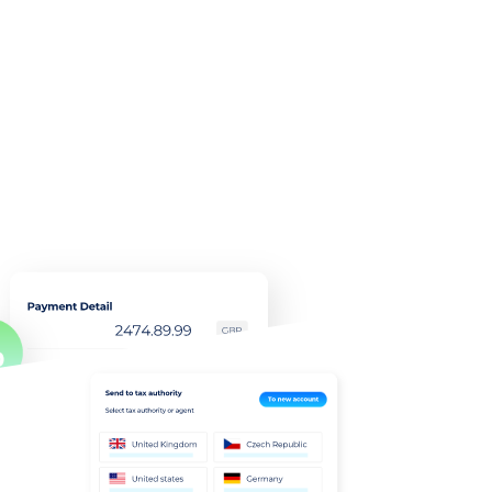
Tersedia di +10 negara